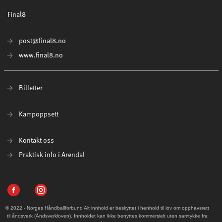
Final8
post@final8.no
www.final8.no
Billetter
Kampoppsett
Kontakt oss
Praktisk info i Arendal
© 2022 - Norges Håndballforbund Alt innhold er beskyttet i henhold til lov om opphavsrett
til åndsverk (Åndsverkloven). Innholdet kan ikke benyttes kommersielt uten samtykke fra