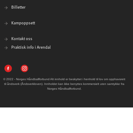
Billetter
Kampoppsett
Kontakt oss
Praktisk info i Arendal
© 2022 - Norges Håndballforbund Alt innhold er beskyttet i henhold til lov om opphavsrett
til åndsverk (Åndsverkloven). Innholdet kan ikke benyttes kommersielt uten samtykke fra
Norges Håndballforbund.