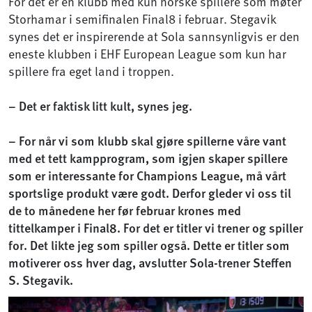
For det er en klubb med kun norske spillere som møter
Storhamar i semifinalen Final8 i februar. Stegavik
synes det er inspirerende at Sola sannsynligvis er den
eneste klubben i EHF European League som kun har
spillere fra eget land i troppen.
– Det er faktisk litt kult, synes jeg.
– For når vi som klubb skal gjøre spillerne våre vant
med et tett kampprogram, som igjen skaper spillere
som er interessante for Champions League, må vårt
sportslige produkt være godt. Derfor gleder vi oss til
de to månedene her før februar krones med
tittelkamper i Final8. For det er titler vi trener og spiller
for. Det likte jeg som spiller også. Dette er titler som
motiverer oss hver dag, avslutter Sola-trener Steffen
S. Stegavik.