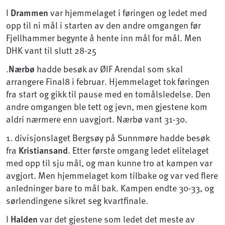
I
Drammen
var hjemmelaget i føringen og ledet med
opp til ni mål i starten av den andre omgangen før
Fjellhammer begynte å hente inn mål for mål. Men
DHK vant til slutt 28-25
.
Nærbø
hadde besøk av ØIF Arendal som skal
arrangere Final8 i februar. Hjemmelaget tok føringen
fra start og gikk til pause med en tomålsledelse. Den
andre omgangen ble tett og jevn, men gjestene kom
aldri nærmere enn uavgjort. Nærbø vant 31-30.
1. divisjonslaget Bergsøy på Sunnmøre hadde besøk
fra
Kristiansand
. Etter første omgang ledet elitelaget
med opp til sju mål, og man kunne tro at kampen var
avgjort. Men hjemmelaget kom tilbake og var ved flere
anledninger bare to mål bak. Kampen endte 30-33, og
sørlendingene sikret seg kvartfinale.
I
Halden
var det gjestene som ledet det meste av