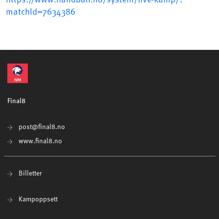
matchId=7634386
Final8
post@final8.no
www.final8.no
Billetter
Kampoppsett