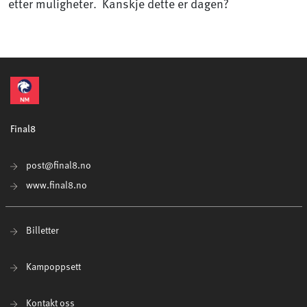
etter muligheter. Kanskje dette er dagen?
Final8
post@final8.no
www.final8.no
Billetter
Kampoppsett
Kontakt oss